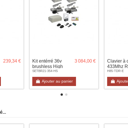
239,34 €
Kit entérré 36v
3 084,00 €
Clavier à 
brushless High
433Mhz R
SETBR21-354-HS
H85-TDR-E
e
Speed complet
avec caisson
Ajouter au panier
Ajoute
zingué à chaud
...