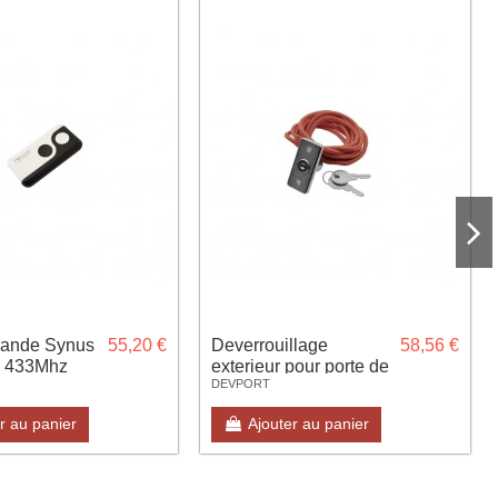
ande Synus
55,20 €
Deverrouillage
58,56 €
s 433Mhz
exterieur pour porte de
DEVPORT
ion copie
garage
r au panier
Ajouter au panier