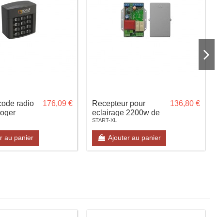
code radio
176,09 €
Recepteur pour
136,80 €
oger
eclairage 2200w de
START-XL
puissance 230V
r au panier
Ajouter au panier