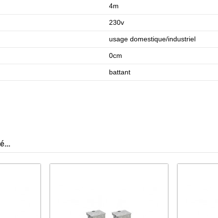
4m
230v
usage domestique/industriel
0cm
battant
...