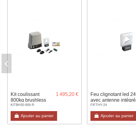
Kit coulissant
1 495,20 €
Feu clignotant led 24
800kg brushless
avec antenne intégr
KITBH30-806-R
FIFTHY-24
reversible complet
Ajouter au panier
Ajouter au panier