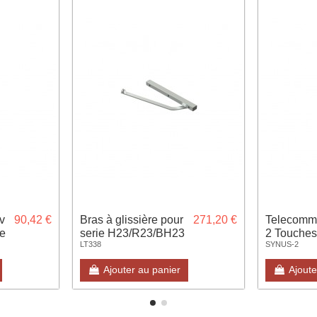
v
90,42 €
Bras à glissière pour
271,20 €
Telecomm
ée
serie H23/R23/BH23
2 Touche
LT338
SYNUS-2
avec fonct
Ajouter au panier
Ajoute