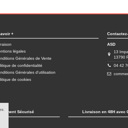
avoir +
Contactez
vraison
ASD
ntions légales
13 Impa
13790
nditions Générales de Vente
litique de confidentialité
04 42 7
nditions Générales d'utilisation
commerc
litique de cookies
es.
Paiement Sécurisé
Livraison en 48H avec