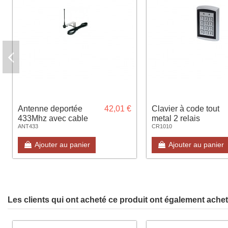
Antenne deportée
42,01 €
Clavier à code tout
433Mhz avec cable
metal 2 relais
ANT433
CR1010
2m
SEWOSY sans cabl
KRB 1000
Ajouter au panier
Ajouter au panier
Les clients qui ont acheté ce produit ont également acheté