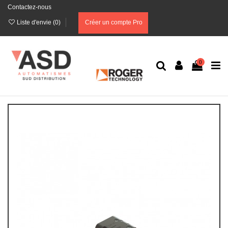
Contactez-nous
Liste d'envie (
0
)
Créer un compte Pro
0