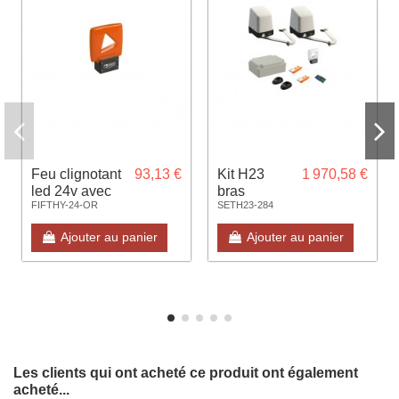
Feu clignotant
93,13 €
Kit H23
1 970,58 €
led 24v avec
bras
FIFTHY-24-OR
SETH23-284
antenne
articulé
intégrée
230V max
Ajouter au panier
Ajouter au panier
Orange
2,5m
Les clients qui ont acheté ce produit ont également
acheté...