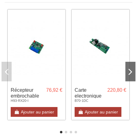
Récepteur
76,92 €
Carte
220,80 €
embrochable
electronique
H93-RX20-I
B70-1DC
433Mhz (max
B70/1DC
50 codes)
pour 1 moteur
Ajouter au panier
Ajouter au panier
coulissant
24V
BM30/BH30