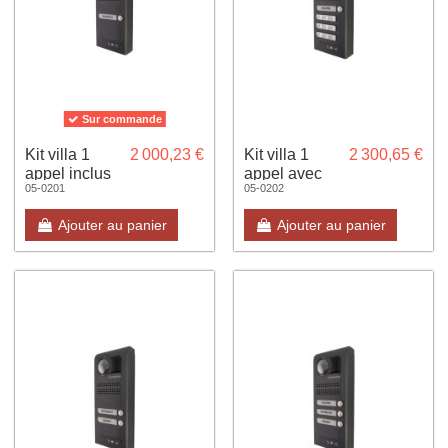
Sur commande
Kit villa 1
2 000,23 €
Kit villa 1
2 300,65 €
appel inclus
appel avec
05-0201
05-0202
gestion à
clavier 9
distance et
touches
Ajouter au panier
Ajouter au panier
mises en
finition gris
relation video
anthracite
15 ans Pose
en...