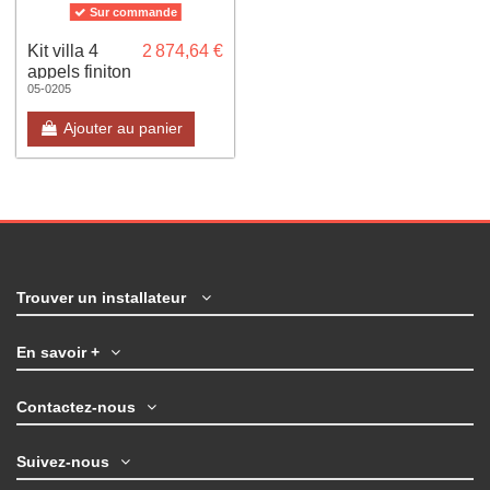
Sur commande
Kit villa 4
2 874,64 €
appels finiton
05-0205
Gris
anthracite
Ajouter au panier
Trouver un installateur
En savoir +
Contactez-nous
Suivez-nous