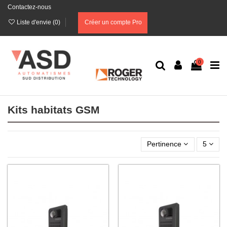
Contactez-nous
Liste d'envie (
0
)
Créer un compte Pro
0
Kits habitats GSM
Pertinence
5