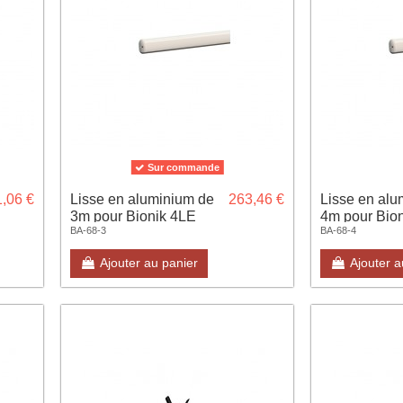
Sur commande
,06 €
Lisse en aluminium de
263,46 €
Lisse en alu
3m pour Bionik 4LE
4m pour Bio
BA-68-3
BA-68-4
Ajouter au panier
Ajouter a