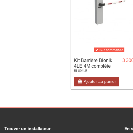
Sur commande
Kit Barrière Bionik
3 30
4LE 4M complète
BI-004LE
Ajouter au panier
Trouver un installateur
En s