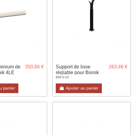
minium de
350,84 €
Support de lisse
263,46 €
nik 4LE
réglable pour Bionik
BAFS-02
u panier
Ajouter au panier