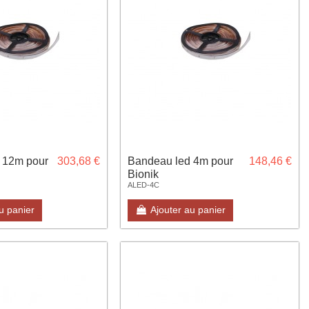
 12m pour
303,68 €
Bandeau led 4m pour
148,46 €
Bionik
ALED-4C
u panier
Ajouter au panier