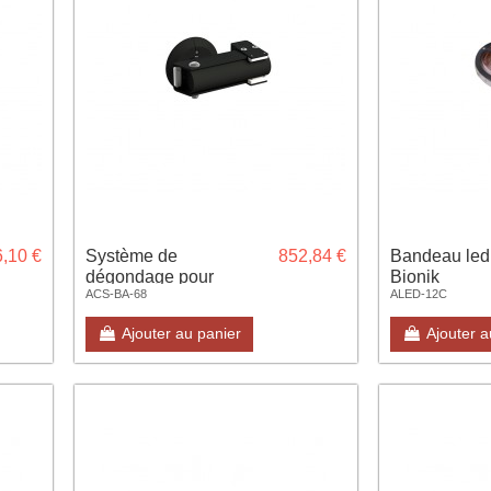
,10 €
Système de
852,84 €
Bandeau led
dégondage pour
Bionik
ACS-BA-68
ALED-12C
barrière Bionik pour
lisse diam 68
Ajouter au panier
Ajouter a