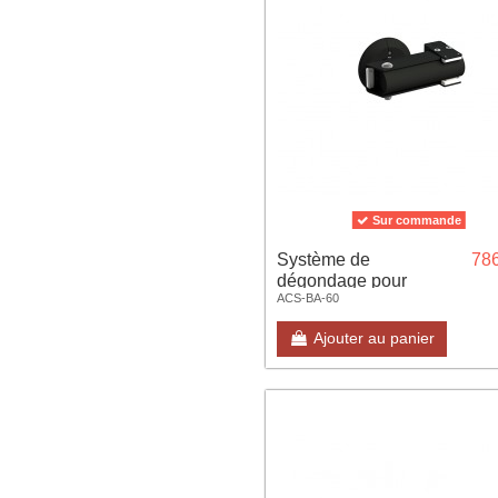
Sur commande
Système de
786
dégondage pour
ACS-BA-60
barrière Bionik pour
lisse ronde 60
Ajouter au panier