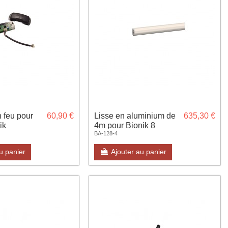
n feu pour
60,90 €
Lisse en aluminium de
635,30 €
ik
4m pour Bionik 8
BA-128-4
u panier
Ajouter au panier