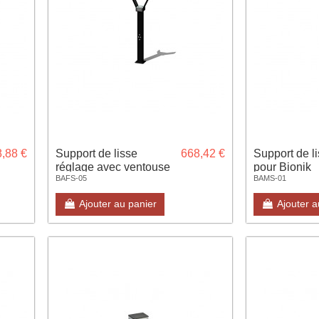
,88 €
Support de lisse
668,42 €
Support de l
réglage avec ventouse
pour Bionik
BAFS-05
BAMS-01
pour Bionik
Ajouter au panier
Ajouter a