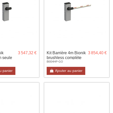
ik
3 547,32 €
Kit Barrière 4m Bionik
3 854,40 €
m seule
brushless complète
BI004HP-GO
avec lisse
u panier
Ajouter au panier