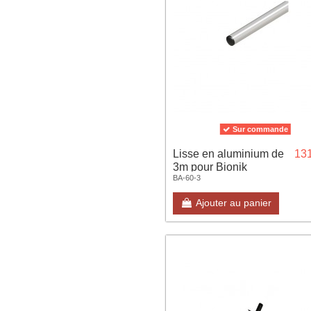
Sur commande
Lisse en aluminium de
131
3m pour Bionik
BA-60-3
1pc/pe/4le ronde diam
60mm
Ajouter au panier