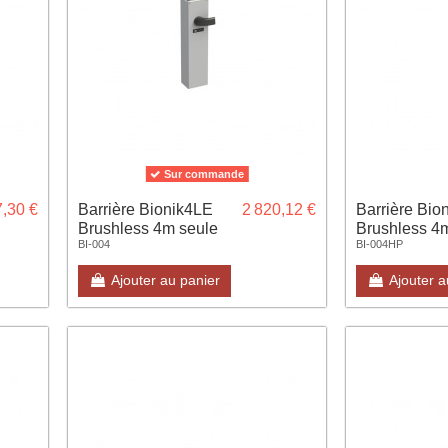
Sur commande
,30 €
Barrière Bionik4LE
2 820,12 €
Barrière Bion
Brushless 4m seule
Brushless 4
BI-004
BI-004HP
Ajouter au panier
Ajouter a