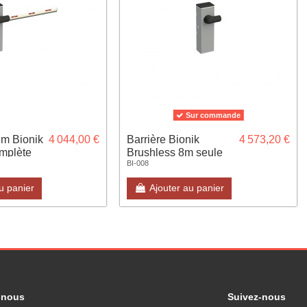
Sur commande
6m Bionik
4 044,00 €
Barrière Bionik
4 573,20 €
mplète
Brushless 8m seule
BI-008
u panier
Ajouter au panier
-nous
Suivez-nous