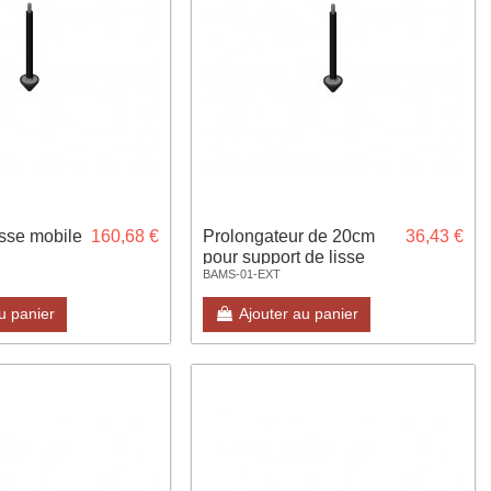
isse mobile
160,68 €
Prolongateur de 20cm
36,43 €
pour support de lisse
BAMS-01-EXT
mobile
u panier
Ajouter au panier