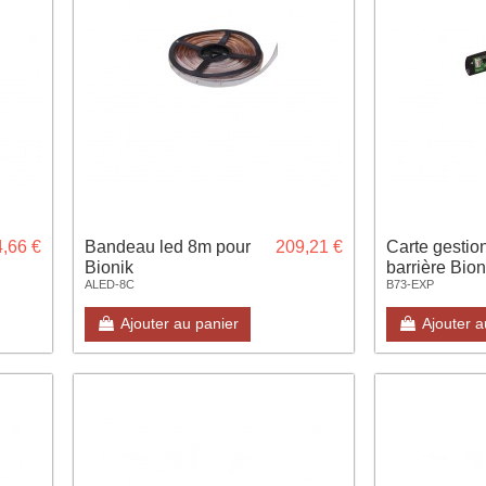
,66 €
Bandeau led 8m pour
209,21 €
Carte gestio
Bionik
barrière Bion
ALED-8C
B73-EXP
Ajouter au panier
Ajouter a