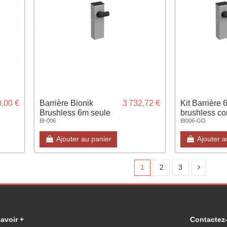
0,00 €
Barrière Bionik
3 732,72 €
Kit Barrière 
Brushless 6m seule
brushless co
BI-006
BI006-GO
avec lisse
Ajouter au panier
Ajouter a
1
2
3
avoir +
Contactez