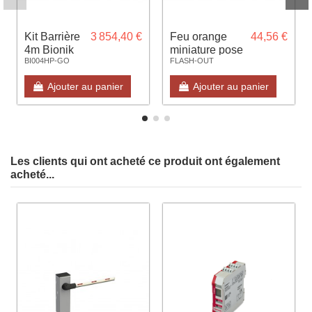
Kit Barrière
3 854,40 €
Feu orange
44,56 €
4m Bionik
miniature pose
BI004HP-GO
FLASH-OUT
brushless
en applique
complète
12/24V
Ajouter au panier
Ajouter au panier
avec lisse
Les clients qui ont acheté ce produit ont également
acheté...