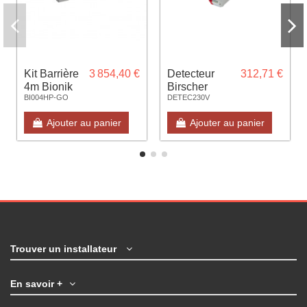
Kit Barrière
3 854,40 €
Detecteur
312,71 €
4m Bionik
Birscher
BI004HP-GO
DETEC230V
brushless
PROLOOP
complète
230v 1 voie
Ajouter au panier
Ajouter au panier
avec lisse
REF 353826
Trouver un installateur
En savoir +