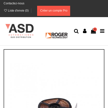
Contactez-nous
Liste d'envie (
0
)
Créer un compte Pro
0