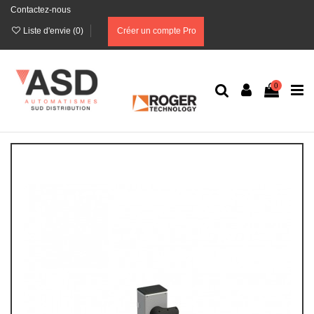
Contactez-nous
Liste d'envie (
0
)
Créer un compte Pro
0