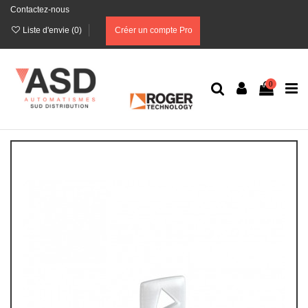
Contactez-nous
Liste d'envie (
0
)
Créer un compte Pro
0