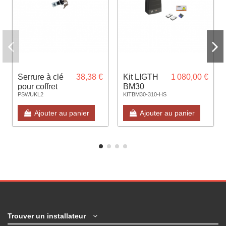
Serrure à clé
38,38 €
Kit LIGTH
1 080,00 €
pour coffret
BM30
PSWUKL2
KITBM30-310-HS
acier IZYX
400kg
Brushless
Ajouter au panier
Ajouter au panier
Rapide
(sans
cellule-
sans feu)
Trouver un installateur