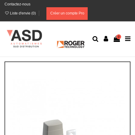
Contactez-nous
Liste d'envie (
0
)
Créer un compte Pro
0