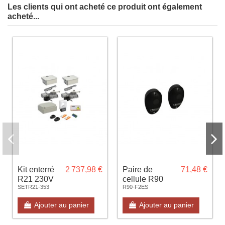
Les clients qui ont acheté ce produit ont également
acheté...
Kit enterré
2 737,98 €
Paire de
71,48 €
R21 230V
cellule R90
SETR21-353
R90-F2ES
complet
applique
avec
Ajouter au panier
Ajouter au panier
caisson
zingué à