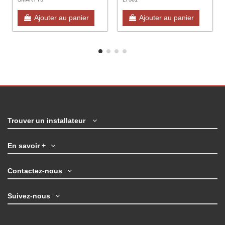
vis sans fin
360° pour
Brushless
R21/BR21
Ajouter au panier
Ajouter au panier
36V, Max
5m
Trouver un installateur
En savoir +
Contactez-nous
Suivez-nous