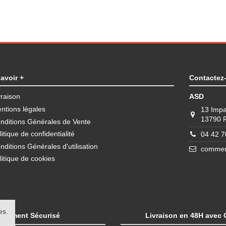
avoir +
Contactez
vraison
ASD
ntions légales
13 Impa
13790
nditions Générales de Vente
litique de confidentialité
04 42 7
nditions Générales d'utilisation
commerc
litique de cookies
es.
Paiement Sécurisé
Livraison en 48H avec