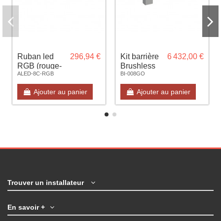
Ruban led
296,94 €
Kit barrière
6 432,00 €
RGB (rouge-
Brushless
ALED-8C-RGB
BI-008GO
vert-bleu)
8m
longueur 8m
complète
Ajouter au panier
Ajouter au panier
pour lisse
avec lisse
bionik
Trouver un installateur
En savoir +