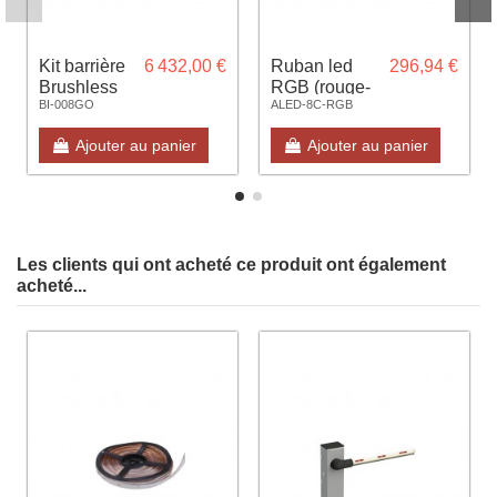
Kit barrière
6 432,00 €
Ruban led
296,94 €
Brushless
RGB (rouge-
BI-008GO
ALED-8C-RGB
8m
vert-bleu)
complète
longueur 8m
Ajouter au panier
Ajouter au panier
avec lisse
pour lisse
bionik
Les clients qui ont acheté ce produit ont également
acheté...