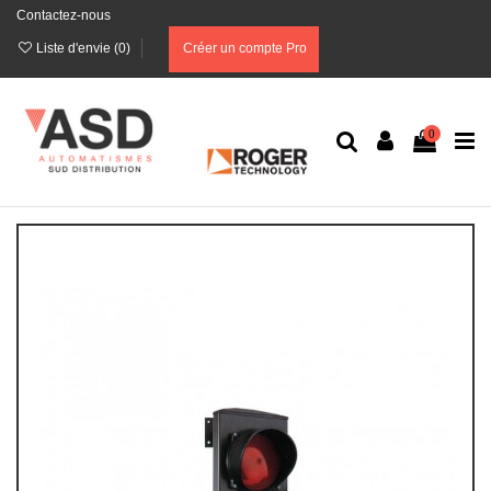
Contactez-nous
Liste d'envie (
0
)
Créer un compte Pro
0