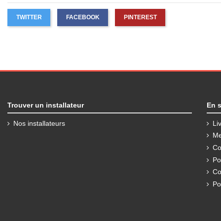
TWITTER
FACEBOOK
PINTEREST
Trouver un installateur
En s
Nos installateurs
Li
Me
Co
Po
Co
Po