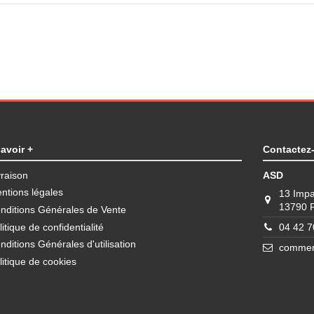
avoir +
Contactez
vraison
ASD
ntions légales
13 Impa
13790
nditions Générales de Vente
litique de confidentialité
04 42 7
nditions Générales d'utilisation
commerc
litique de cookies