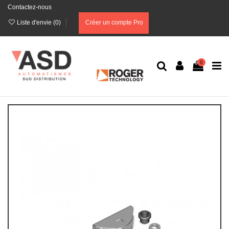
Contactez-nous
Liste d'envie (
0
)
Créer un compte Pro
0