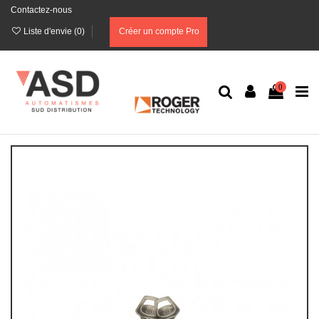
Contactez-nous
Liste d'envie (
0
)
Créer un compte Pro
0